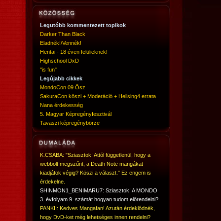
Legutóbb kommentezett topikok
Darker Than Black
Eladnék!/Vennék!
Hentai - 18 éven felülieknek!
Highschool DxD
"is fun"
Legújabb cikkek
MondoCon 09 Ősz
SakuraCon köszi + Moderáció + Hellsing4 errata
Nana érdekesség
5. Magyar Képregényfesztivál
Tavaszi képregénybörze
K.CSABA: "Sziasztok! Attól függetlenül, hogy a
webbolt megszűnt, a Death Note mangákat
kiadjátok végig? Köszi a választ." Ez engem is
érdekelne.
SHINMON1_BENIMARU7: Sziasztok! A MONDO
3. évfolyam 9. számát hogyan tudom előrendelni?
PANKII: Kedves Mangafan! Azután érdeklődnék,
hogy DvD-ket még lehetséges innen rendelni?