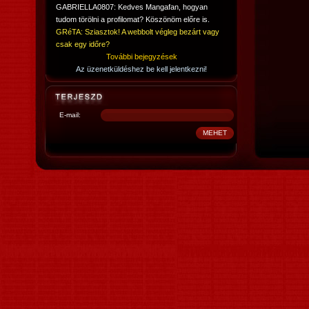
GABRIELLA0807: Kedves Mangafan, hogyan
tudom törölni a profilomat? Köszönöm előre is.
GRéTA: Sziasztok! A webbolt végleg bezárt vagy
csak egy időre?
További bejegyzések
Az üzenetküldéshez be kell jelentkezni!
E-mail: