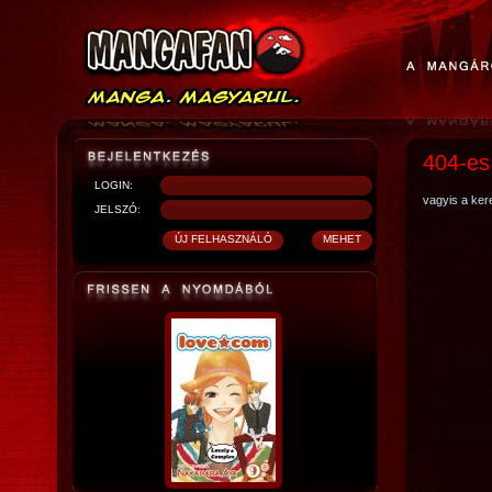
404-es
LOGIN:
vagyis a kere
JELSZÓ: