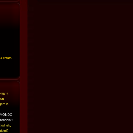
4 errata
hogy a
kat
gem is
A MONDO
rendelni?
lődnék,
delni?