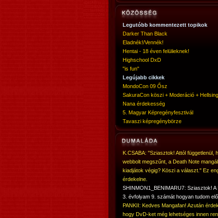
Legutóbb kommentezett topikok
Darker Than Black
Eladnék!/Vennék!
Hentai - 18 éven felülieknek!
Highschool DxD
"is fun"
Legújabb cikkek
MondoCon 09 Ősz
SakuraCon köszi + Moderáció + Hellsing
Nana érdekesség
5. Magyar Képregényfesztivál
Tavaszi képregénybörze
K.CSABA: "Sziasztok! Attól függetlenül, 
webbolt megszűnt, a Death Note mangá
kiadjátok végig? Köszi a választ." Ez en
érdekelne.
SHINMON1_BENIMARU7: Sziasztok! 
3. évfolyam 9. számát hogyan tudom elő
PANKII: Kedves Mangafan! Azután érdek
hogy DvD-ket még lehetséges innen ren