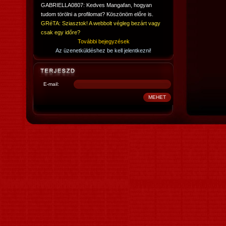
GABRIELLA0807: Kedves Mangafan, hogyan
tudom törölni a profilomat? Köszönöm előre is.
GRéTA: Sziasztok! A webbolt végleg bezárt vagy
csak egy időre?
További bejegyzések
Az üzenetküldéshez be kell jelentkezni!
E-mail: