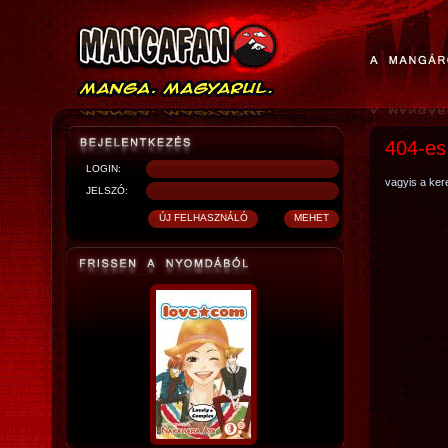
404-es
LOGIN:
vagyis a kere
JELSZÓ: