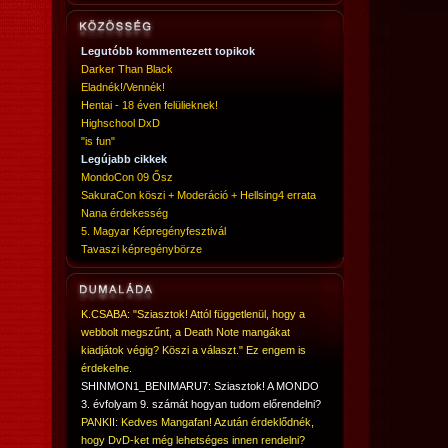
Legutóbb kommentezett topikok
Darker Than Black
Eladnék!/Vennék!
Hentai - 18 éven felülieknek!
Highschool DxD
"is fun"
Legújabb cikkek
MondoCon 09 Ősz
SakuraCon köszi + Moderáció + Hellsing4 errata
Nana érdekesség
5. Magyar Képregényfesztivál
Tavaszi képregénybörze
K.CSABA: "Sziasztok! Attól függetlenül, hogy a
webbolt megszűnt, a Death Note mangákat
kiadjátok végig? Köszi a választ." Ez engem is
érdekelne.
SHINMON1_BENIMARU7: Sziasztok! A MONDO
3. évfolyam 9. számát hogyan tudom előrendelni?
PANKII: Kedves Mangafan! Azután érdeklődnék,
hogy DvD-ket még lehetséges innen rendelni?