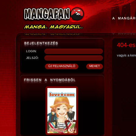
404-es
LOGIN:
vagyis a kere
JELSZÓ: