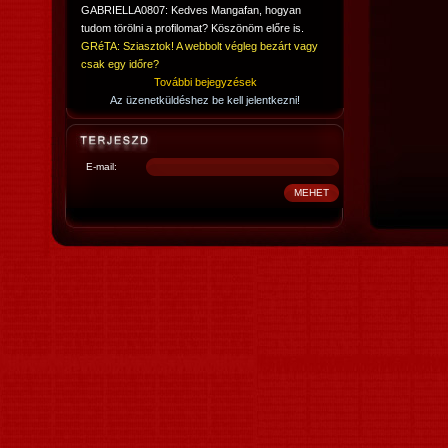
GABRIELLA0807: Kedves Mangafan, hogyan
tudom törölni a profilomat? Köszönöm előre is.
GRéTA: Sziasztok! A webbolt végleg bezárt vagy
csak egy időre?
További bejegyzések
Az üzenetküldéshez be kell jelentkezni!
E-mail: