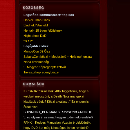
Legutóbb kommentezett topikok
Darker Than Black
Eladnék!/Vennék!
Hentai - 18 éven felülieknek!
Highschool DxD
"is fun"
Legújabb cikkek
MondoCon 09 Ősz
SakuraCon köszi + Moderáció + Hellsing4 errata
Nana érdekesség
5. Magyar Képregényfesztivál
Tavaszi képregénybörze
K.CSABA: "Sziasztok! Attól függetlenül, hogy a
webbolt megszűnt, a Death Note mangákat
kiadjátok végig? Köszi a választ." Ez engem is
érdekelne.
SHINMON1_BENIMARU7: Sziasztok! A MONDO
3. évfolyam 9. számát hogyan tudom előrendelni?
PANKII: Kedves Mangafan! Azután érdeklődnék,
hogy DvD-ket még lehetséges innen rendelni?