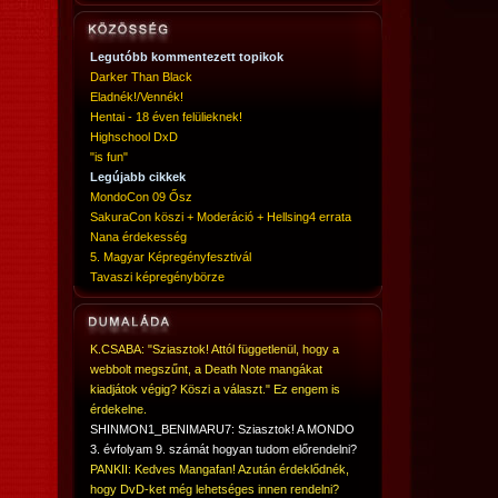
Legutóbb kommentezett topikok
Darker Than Black
Eladnék!/Vennék!
Hentai - 18 éven felülieknek!
Highschool DxD
"is fun"
Legújabb cikkek
MondoCon 09 Ősz
SakuraCon köszi + Moderáció + Hellsing4 errata
Nana érdekesség
5. Magyar Képregényfesztivál
Tavaszi képregénybörze
K.CSABA: "Sziasztok! Attól függetlenül, hogy a
webbolt megszűnt, a Death Note mangákat
kiadjátok végig? Köszi a választ." Ez engem is
érdekelne.
SHINMON1_BENIMARU7: Sziasztok! A MONDO
3. évfolyam 9. számát hogyan tudom előrendelni?
PANKII: Kedves Mangafan! Azután érdeklődnék,
hogy DvD-ket még lehetséges innen rendelni?