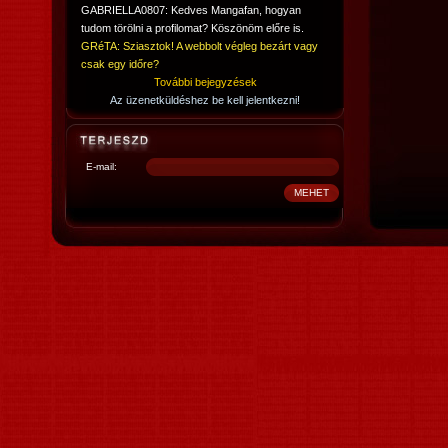
GABRIELLA0807: Kedves Mangafan, hogyan
tudom törölni a profilomat? Köszönöm előre is.
GRéTA: Sziasztok! A webbolt végleg bezárt vagy
csak egy időre?
További bejegyzések
Az üzenetküldéshez be kell jelentkezni!
E-mail: