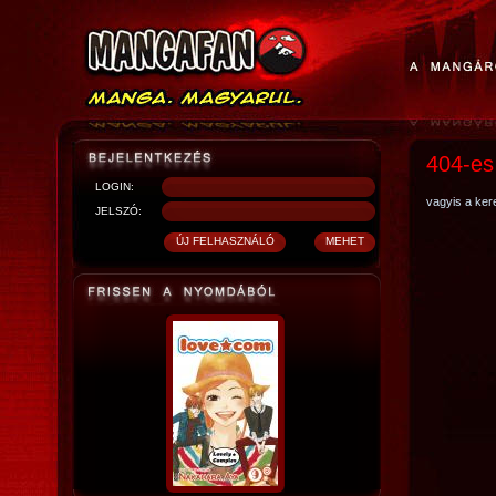
404-es
LOGIN:
vagyis a kere
JELSZÓ: