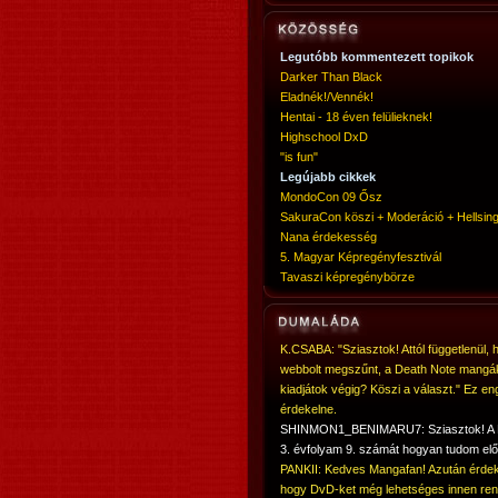
Legutóbb kommentezett topikok
Darker Than Black
Eladnék!/Vennék!
Hentai - 18 éven felülieknek!
Highschool DxD
"is fun"
Legújabb cikkek
MondoCon 09 Ősz
SakuraCon köszi + Moderáció + Hellsing
Nana érdekesség
5. Magyar Képregényfesztivál
Tavaszi képregénybörze
K.CSABA: "Sziasztok! Attól függetlenül, 
webbolt megszűnt, a Death Note mangá
kiadjátok végig? Köszi a választ." Ez en
érdekelne.
SHINMON1_BENIMARU7: Sziasztok! 
3. évfolyam 9. számát hogyan tudom elő
PANKII: Kedves Mangafan! Azután érdek
hogy DvD-ket még lehetséges innen ren