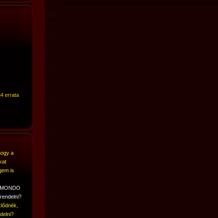
4 errata
hogy a
kat
gem is
A MONDO
rendelni?
lődnék,
delni?