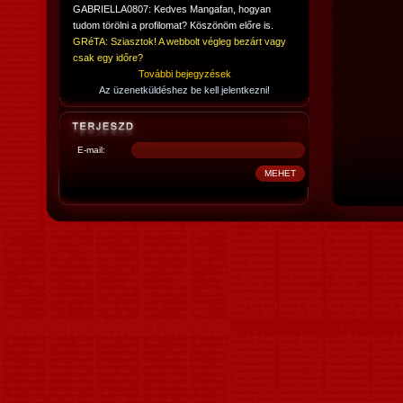
GABRIELLA0807: Kedves Mangafan, hogyan
tudom törölni a profilomat? Köszönöm előre is.
GRéTA: Sziasztok! A webbolt végleg bezárt vagy
csak egy időre?
További bejegyzések
Az üzenetküldéshez be kell jelentkezni!
E-mail: