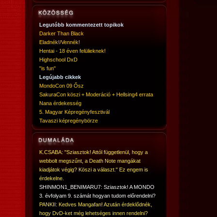
Legutóbb kommentezett topikok
Darker Than Black
Eladnék!/Vennék!
Hentai - 18 éven felülieknek!
Highschool DxD
"is fun"
Legújabb cikkek
MondoCon 09 Ősz
SakuraCon köszi + Moderáció + Hellsing4 errata
Nana érdekesség
5. Magyar Képregényfesztivál
Tavaszi képregénybörze
K.CSABA: "Sziasztok! Attól függetlenül, hogy a
webbolt megszűnt, a Death Note mangákat
kiadjátok végig? Köszi a választ." Ez engem is
érdekelne.
SHINMON1_BENIMARU7: Sziasztok! A MONDO
3. évfolyam 9. számát hogyan tudom előrendelni?
PANKII: Kedves Mangafan! Azután érdeklődnék,
hogy DvD-ket még lehetséges innen rendelni?