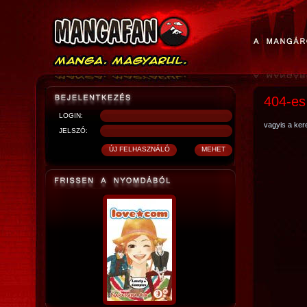
404-es
LOGIN:
vagyis a kere
JELSZÓ: