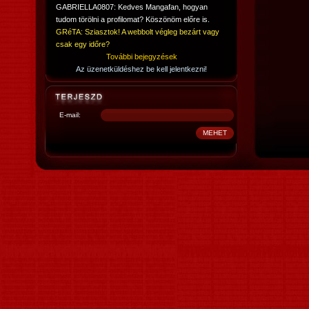
GABRIELLA0807: Kedves Mangafan, hogyan
tudom törölni a profilomat? Köszönöm előre is.
GRéTA: Sziasztok! A webbolt végleg bezárt vagy
csak egy időre?
További bejegyzések
Az üzenetküldéshez be kell jelentkezni!
E-mail: