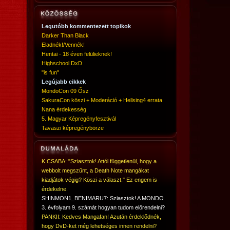
Legutóbb kommentezett topikok
Darker Than Black
Eladnék!/Vennék!
Hentai - 18 éven felülieknek!
Highschool DxD
"is fun"
Legújabb cikkek
MondoCon 09 Ősz
SakuraCon köszi + Moderáció + Hellsing4 errata
Nana érdekesség
5. Magyar Képregényfesztivál
Tavaszi képregénybörze
K.CSABA: "Sziasztok! Attól függetlenül, hogy a
webbolt megszűnt, a Death Note mangákat
kiadjátok végig? Köszi a választ." Ez engem is
érdekelne.
SHINMON1_BENIMARU7: Sziasztok! A MONDO
3. évfolyam 9. számát hogyan tudom előrendelni?
PANKII: Kedves Mangafan! Azután érdeklődnék,
hogy DvD-ket még lehetséges innen rendelni?