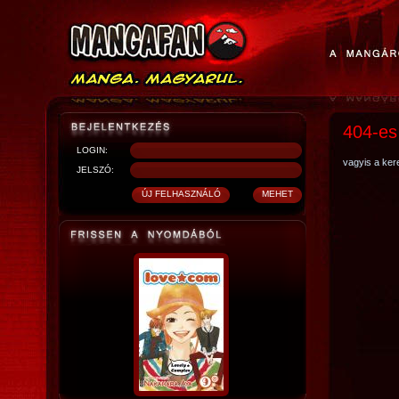
404-es
LOGIN:
vagyis a kere
JELSZÓ: