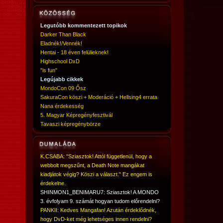
Legutóbb kommentezett topikok
Darker Than Black
Eladnék!/Vennék!
Hentai - 18 éven felülieknek!
Highschool DxD
"is fun"
Legújabb cikkek
MondoCon 09 Ősz
SakuraCon köszi + Moderáció + Hellsing4 errata
Nana érdekesség
5. Magyar Képregényfesztivál
Tavaszi képregénybörze
K.CSABA: "Sziasztok! Attól függetlenül, hogy a
webbolt megszűnt, a Death Note mangákat
kiadjátok végig? Köszi a választ." Ez engem is
érdekelne.
SHINMON1_BENIMARU7: Sziasztok! A MONDO
3. évfolyam 9. számát hogyan tudom előrendelni?
PANKII: Kedves Mangafan! Azután érdeklődnék,
hogy DvD-ket még lehetséges innen rendelni?