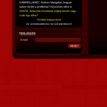
GABRIELLA0807: Kedves Mangafan, hogyan
tudom törölni a profilomat? Köszönöm előre is.
GRéTA: Sziasztok! A webbolt végleg bezárt vagy
csak egy időre?
További bejegyzések
Az üzenetküldéshez be kell jelentkezni!
E-mail: