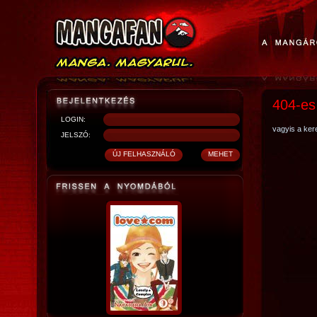
404-es
LOGIN:
vagyis a kere
JELSZÓ: