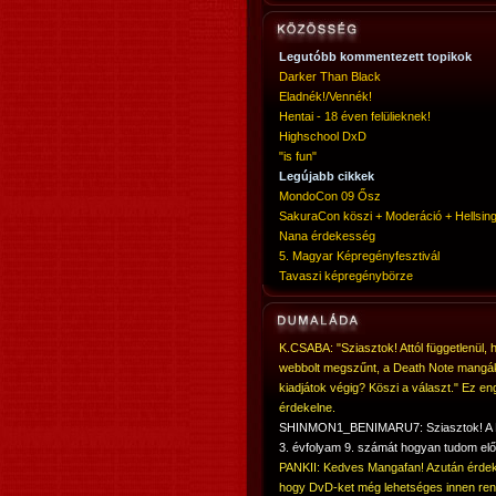
Legutóbb kommentezett topikok
Darker Than Black
Eladnék!/Vennék!
Hentai - 18 éven felülieknek!
Highschool DxD
"is fun"
Legújabb cikkek
MondoCon 09 Ősz
SakuraCon köszi + Moderáció + Hellsing
Nana érdekesség
5. Magyar Képregényfesztivál
Tavaszi képregénybörze
K.CSABA: "Sziasztok! Attól függetlenül, 
webbolt megszűnt, a Death Note mangá
kiadjátok végig? Köszi a választ." Ez en
érdekelne.
SHINMON1_BENIMARU7: Sziasztok! 
3. évfolyam 9. számát hogyan tudom elő
PANKII: Kedves Mangafan! Azután érdek
hogy DvD-ket még lehetséges innen ren