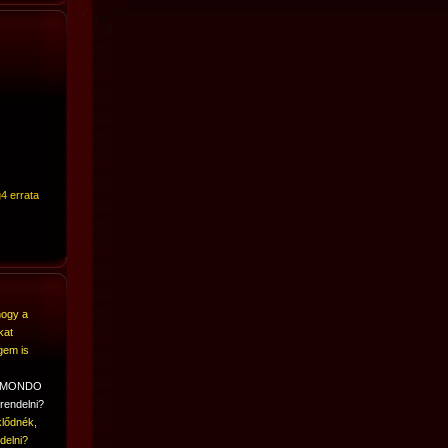
4 errata
hogy a
kat
gem is
A MONDO
rendelni?
lődnék,
delni?