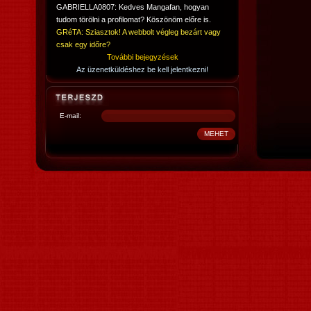
GABRIELLA0807: Kedves Mangafan, hogyan
tudom törölni a profilomat? Köszönöm előre is.
GRéTA: Sziasztok! A webbolt végleg bezárt vagy
csak egy időre?
További bejegyzések
Az üzenetküldéshez be kell jelentkezni!
E-mail: