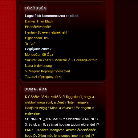
Legutóbb kommentezett topikok
Darker Than Black
Eladnék!/Vennék!
Hentai - 18 éven felülieknek!
Highschool DxD
"is fun"
Legújabb cikkek
MondoCon 09 Ősz
SakuraCon köszi + Moderáció + Hellsing4 errata
Nana érdekesség
5. Magyar Képregényfesztivál
Tavaszi képregénybörze
K.CSABA: "Sziasztok! Attól függetlenül, hogy a
webbolt megszűnt, a Death Note mangákat
kiadjátok végig? Köszi a választ." Ez engem is
érdekelne.
SHINMON1_BENIMARU7: Sziasztok! A MONDO
3. évfolyam 9. számát hogyan tudom előrendelni?
PANKII: Kedves Mangafan! Azután érdeklődnék,
hogy DvD-ket még lehetséges innen rendelni?