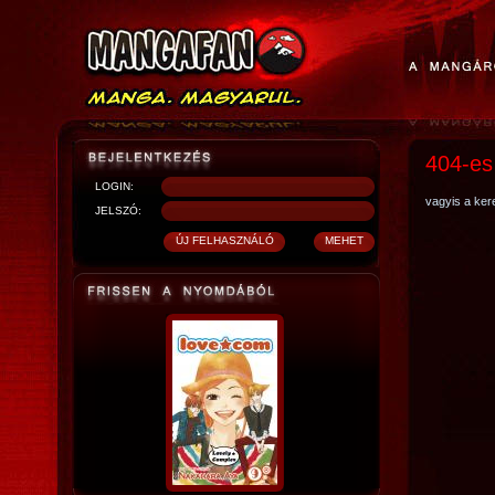
404-es
LOGIN:
vagyis a kere
JELSZÓ: