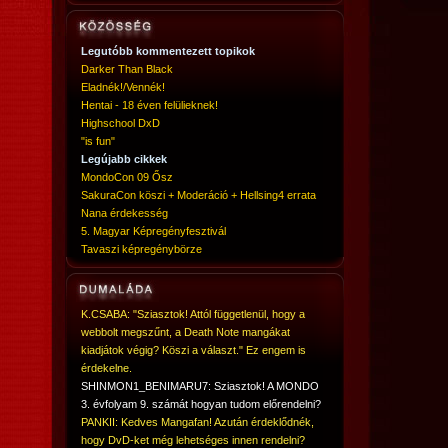
Legutóbb kommentezett topikok
Darker Than Black
Eladnék!/Vennék!
Hentai - 18 éven felülieknek!
Highschool DxD
"is fun"
Legújabb cikkek
MondoCon 09 Ősz
SakuraCon köszi + Moderáció + Hellsing4 errata
Nana érdekesség
5. Magyar Képregényfesztivál
Tavaszi képregénybörze
K.CSABA: "Sziasztok! Attól függetlenül, hogy a
webbolt megszűnt, a Death Note mangákat
kiadjátok végig? Köszi a választ." Ez engem is
érdekelne.
SHINMON1_BENIMARU7: Sziasztok! A MONDO
3. évfolyam 9. számát hogyan tudom előrendelni?
PANKII: Kedves Mangafan! Azután érdeklődnék,
hogy DvD-ket még lehetséges innen rendelni?