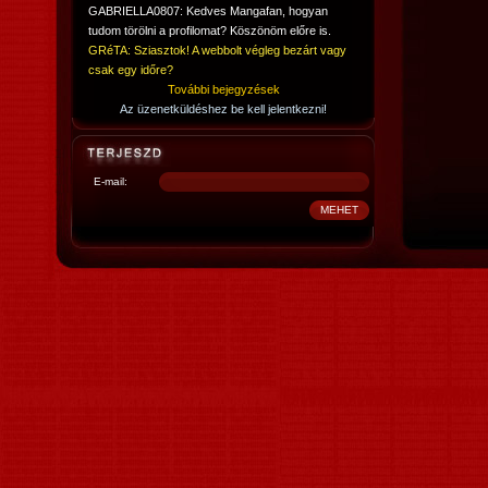
GABRIELLA0807: Kedves Mangafan, hogyan
tudom törölni a profilomat? Köszönöm előre is.
GRéTA: Sziasztok! A webbolt végleg bezárt vagy
csak egy időre?
További bejegyzések
Az üzenetküldéshez be kell jelentkezni!
E-mail: