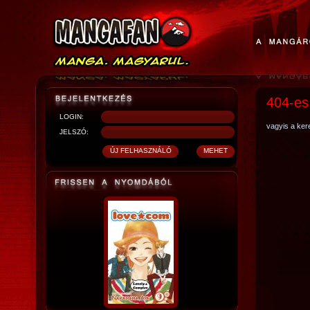
404-es
LOGIN:
vagyis a kere
JELSZÓ: