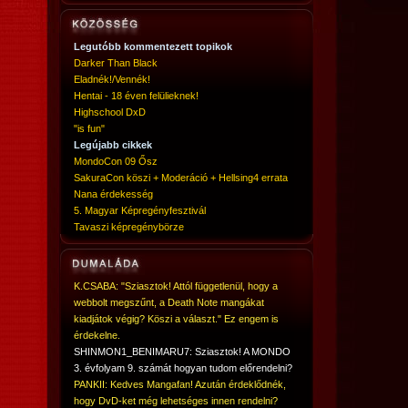
Legutóbb kommentezett topikok
Darker Than Black
Eladnék!/Vennék!
Hentai - 18 éven felülieknek!
Highschool DxD
"is fun"
Legújabb cikkek
MondoCon 09 Ősz
SakuraCon köszi + Moderáció + Hellsing4 errata
Nana érdekesség
5. Magyar Képregényfesztivál
Tavaszi képregénybörze
K.CSABA: "Sziasztok! Attól függetlenül, hogy a
webbolt megszűnt, a Death Note mangákat
kiadjátok végig? Köszi a választ." Ez engem is
érdekelne.
SHINMON1_BENIMARU7: Sziasztok! A MONDO
3. évfolyam 9. számát hogyan tudom előrendelni?
PANKII: Kedves Mangafan! Azután érdeklődnék,
hogy DvD-ket még lehetséges innen rendelni?