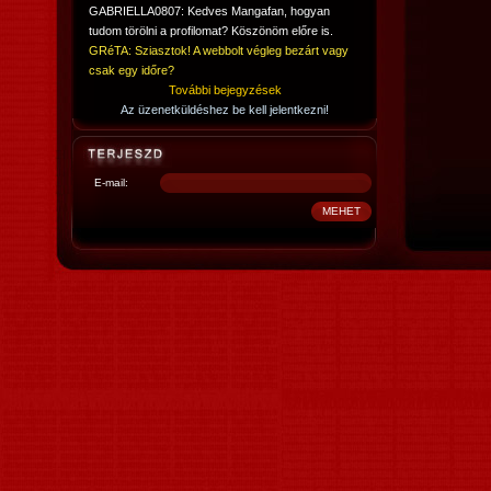
GABRIELLA0807: Kedves Mangafan, hogyan
tudom törölni a profilomat? Köszönöm előre is.
GRéTA: Sziasztok! A webbolt végleg bezárt vagy
csak egy időre?
További bejegyzések
Az üzenetküldéshez be kell jelentkezni!
E-mail: