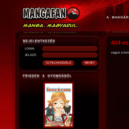
404-es
LOGIN:
vagyis a kere
JELSZÓ: