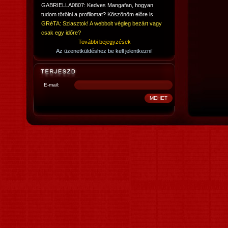
GABRIELLA0807: Kedves Mangafan, hogyan
tudom törölni a profilomat? Köszönöm előre is.
GRéTA: Sziasztok! A webbolt végleg bezárt vagy
csak egy időre?
További bejegyzések
Az üzenetküldéshez be kell jelentkezni!
E-mail: