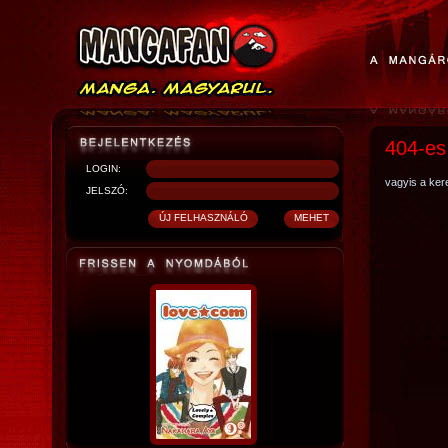
404-es
LOGIN:
vagyis a kere
JELSZÓ: