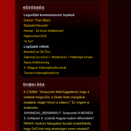
Legutóbb kommentezett topikok
Darker Than Black
Eladnék!/Vennék!
Hentai - 18 éven felülieknek!
Highschool DxD
"is fun"
Legújabb cikkek
MondoCon 09 Ősz
SakuraCon köszi + Moderáció + Hellsing4 errata
Nana érdekesség
5. Magyar Képregényfesztivál
Tavaszi képregénybörze
K.CSABA: "Sziasztok! Attól függetlenül, hogy a
webbolt megszűnt, a Death Note mangákat
kiadjátok végig? Köszi a választ." Ez engem is
érdekelne.
SHINMON1_BENIMARU7: Sziasztok! A MONDO
3. évfolyam 9. számát hogyan tudom előrendelni?
PANKII: Kedves Mangafan! Azután érdeklődnék,
hogy DvD-ket még lehetséges innen rendelni?