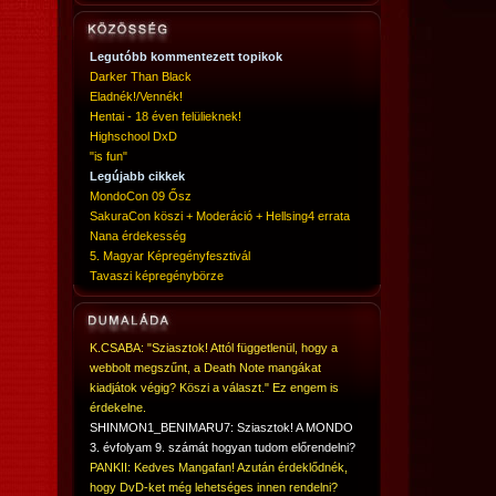
Legutóbb kommentezett topikok
Darker Than Black
Eladnék!/Vennék!
Hentai - 18 éven felülieknek!
Highschool DxD
"is fun"
Legújabb cikkek
MondoCon 09 Ősz
SakuraCon köszi + Moderáció + Hellsing4 errata
Nana érdekesség
5. Magyar Képregényfesztivál
Tavaszi képregénybörze
K.CSABA: "Sziasztok! Attól függetlenül, hogy a
webbolt megszűnt, a Death Note mangákat
kiadjátok végig? Köszi a választ." Ez engem is
érdekelne.
SHINMON1_BENIMARU7: Sziasztok! A MONDO
3. évfolyam 9. számát hogyan tudom előrendelni?
PANKII: Kedves Mangafan! Azután érdeklődnék,
hogy DvD-ket még lehetséges innen rendelni?