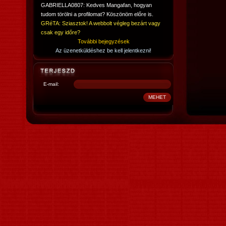
GABRIELLA0807: Kedves Mangafan, hogyan
tudom törölni a profilomat? Köszönöm előre is.
GRéTA: Sziasztok! A webbolt végleg bezárt vagy
csak egy időre?
További bejegyzések
Az üzenetküldéshez be kell jelentkezni!
E-mail: