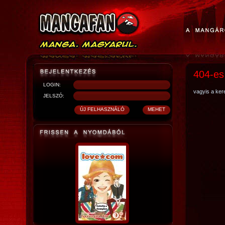
404-es
LOGIN:
vagyis a kere
JELSZÓ: