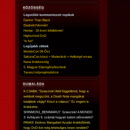
Legutóbb kommentezett topikok
Darker Than Black
Eladnék!/Vennék!
Hentai - 18 éven felülieknek!
Highschool DxD
"is fun"
Legújabb cikkek
MondoCon 09 Ősz
SakuraCon köszi + Moderáció + Hellsing4 errata
Nana érdekesség
5. Magyar Képregényfesztivál
Tavaszi képregénybörze
K.CSABA: "Sziasztok! Attól függetlenül, hogy a
webbolt megszűnt, a Death Note mangákat
kiadjátok végig? Köszi a választ." Ez engem is
érdekelne.
SHINMON1_BENIMARU7: Sziasztok! A MONDO
3. évfolyam 9. számát hogyan tudom előrendelni?
PANKII: Kedves Mangafan! Azután érdeklődnék,
hogy DvD-ket még lehetséges innen rendelni?