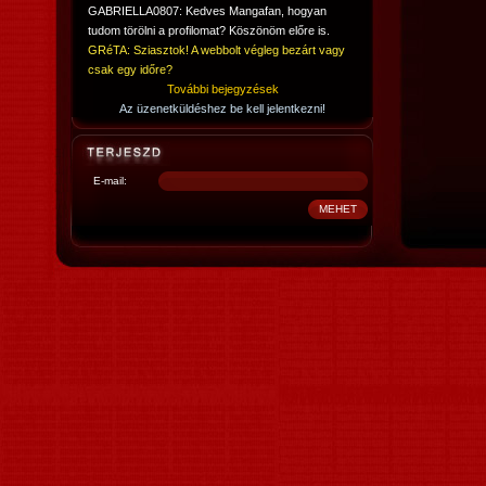
GABRIELLA0807: Kedves Mangafan, hogyan
tudom törölni a profilomat? Köszönöm előre is.
GRéTA: Sziasztok! A webbolt végleg bezárt vagy
csak egy időre?
További bejegyzések
Az üzenetküldéshez be kell jelentkezni!
E-mail: