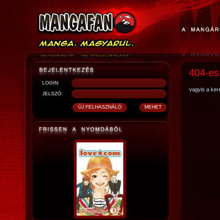
404-es
LOGIN:
vagyis a kere
JELSZÓ: