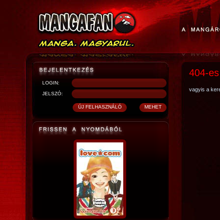
404-es
LOGIN:
vagyis a kere
JELSZÓ: