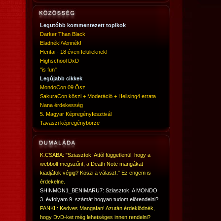
Legutóbb kommentezett topikok
Darker Than Black
Eladnék!/Vennék!
Hentai - 18 éven felülieknek!
Highschool DxD
"is fun"
Legújabb cikkek
MondoCon 09 Ősz
SakuraCon köszi + Moderáció + Hellsing4 errata
Nana érdekesség
5. Magyar Képregényfesztivál
Tavaszi képregénybörze
K.CSABA: "Sziasztok! Attól függetlenül, hogy a
webbolt megszűnt, a Death Note mangákat
kiadjátok végig? Köszi a választ." Ez engem is
érdekelne.
SHINMON1_BENIMARU7: Sziasztok! A MONDO
3. évfolyam 9. számát hogyan tudom előrendelni?
PANKII: Kedves Mangafan! Azután érdeklődnék,
hogy DvD-ket még lehetséges innen rendelni?