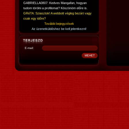
GABRIELLA0807: Kedves Mangafan, hogyan
tudom törölni a profilomat? Köszönöm előre is.
GRéTA: Sziasztok! A webbolt végleg bezárt vagy
csak egy időre?
További bejegyzések
Az üzenetküldéshez be kell jelentkezni!
E-mail: