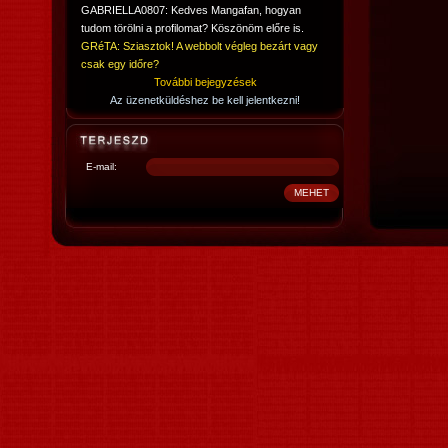
GABRIELLA0807: Kedves Mangafan, hogyan
tudom törölni a profilomat? Köszönöm előre is.
GRéTA: Sziasztok! A webbolt végleg bezárt vagy
csak egy időre?
További bejegyzések
Az üzenetküldéshez be kell jelentkezni!
E-mail: