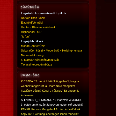
Legutóbb kommentezett topikok
Darker Than Black
Eladnék!/Vennék!
Hentai - 18 éven felülieknek!
Highschool DxD
"is fun"
Legújabb cikkek
MondoCon 09 Ősz
SakuraCon köszi + Moderáció + Hellsing4 errata
Nana érdekesség
5. Magyar Képregényfesztivál
Tavaszi képregénybörze
K.CSABA: "Sziasztok! Attól függetlenül, hogy a
webbolt megszűnt, a Death Note mangákat
kiadjátok végig? Köszi a választ." Ez engem is
érdekelne.
SHINMON1_BENIMARU7: Sziasztok! A MONDO
3. évfolyam 9. számát hogyan tudom előrendelni?
PANKII: Kedves Mangafan! Azután érdeklődnék,
hogy DvD-ket még lehetséges innen rendelni?