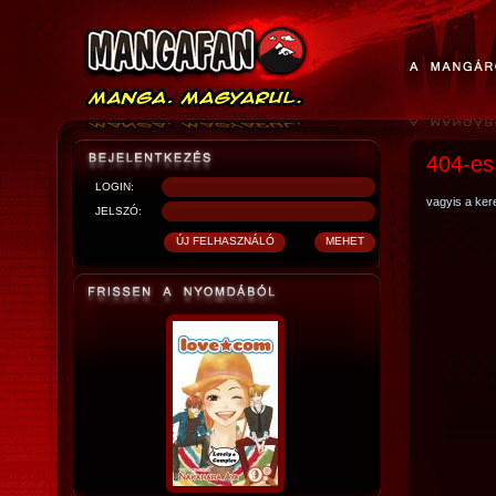
404-es
LOGIN:
vagyis a kere
JELSZÓ: