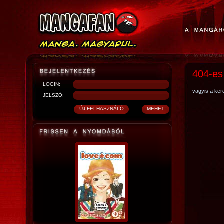
404-es
LOGIN:
vagyis a kere
JELSZÓ: