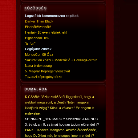
Legutóbb kommentezett topikok
Darker Than Black
Eladnék!/Vennék!
Hentai - 18 éven felülieknek!
Highschool DxD
"is fun"
Legújabb cikkek
MondoCon 09 Ősz
SakuraCon köszi + Moderáció + Hellsing4 errata
Nana érdekesség
5. Magyar Képregényfesztivál
Tavaszi képregénybörze
K.CSABA: "Sziasztok! Attól függetlenül, hogy a
webbolt megszűnt, a Death Note mangákat
kiadjátok végig? Köszi a választ." Ez engem is
érdekelne.
SHINMON1_BENIMARU7: Sziasztok! A MONDO
3. évfolyam 9. számát hogyan tudom előrendelni?
PANKII: Kedves Mangafan! Azután érdeklődnék,
hogy DvD-ket még lehetséges innen rendelni?