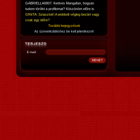
GABRIELLA0807: Kedves Mangafan, hogyan
tudom törölni a profilomat? Köszönöm előre is.
GRéTA: Sziasztok! A webbolt végleg bezárt vagy
csak egy időre?
További bejegyzések
Az üzenetküldéshez be kell jelentkezni!
E-mail: