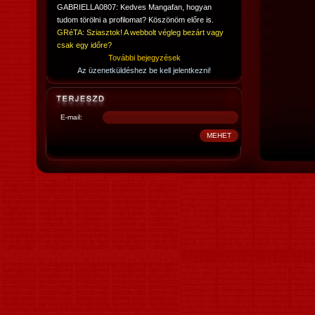
GABRIELLA0807: Kedves Mangafan, hogyan
tudom törölni a profilomat? Köszönöm előre is.
GRéTA: Sziasztok! A webbolt végleg bezárt vagy
csak egy időre?
További bejegyzések
Az üzenetküldéshez be kell jelentkezni!
E-mail: