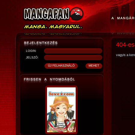
404-es
LOGIN:
vagyis a kere
JELSZÓ: