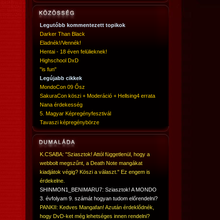
Legutóbb kommentezett topikok
Darker Than Black
Eladnék!/Vennék!
Hentai - 18 éven felülieknek!
Highschool DxD
"is fun"
Legújabb cikkek
MondoCon 09 Ősz
SakuraCon köszi + Moderáció + Hellsing4 errata
Nana érdekesség
5. Magyar Képregényfesztivál
Tavaszi képregénybörze
K.CSABA: "Sziasztok! Attól függetlenül, hogy a
webbolt megszűnt, a Death Note mangákat
kiadjátok végig? Köszi a választ." Ez engem is
érdekelne.
SHINMON1_BENIMARU7: Sziasztok! A MONDO
3. évfolyam 9. számát hogyan tudom előrendelni?
PANKII: Kedves Mangafan! Azután érdeklődnék,
hogy DvD-ket még lehetséges innen rendelni?