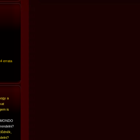
4 errata
hogy a
kat
gem is
A MONDO
rendelni?
lődnék,
delni?