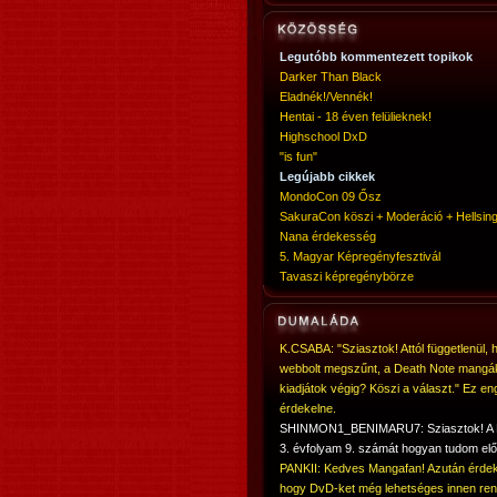
Legutóbb kommentezett topikok
Darker Than Black
Eladnék!/Vennék!
Hentai - 18 éven felülieknek!
Highschool DxD
"is fun"
Legújabb cikkek
MondoCon 09 Ősz
SakuraCon köszi + Moderáció + Hellsing
Nana érdekesség
5. Magyar Képregényfesztivál
Tavaszi képregénybörze
K.CSABA: "Sziasztok! Attól függetlenül, 
webbolt megszűnt, a Death Note mangá
kiadjátok végig? Köszi a választ." Ez en
érdekelne.
SHINMON1_BENIMARU7: Sziasztok! 
3. évfolyam 9. számát hogyan tudom elő
PANKII: Kedves Mangafan! Azután érdek
hogy DvD-ket még lehetséges innen ren