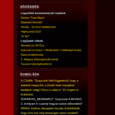
Legutóbb kommentezett topikok
Darker Than Black
Eladnék!/Vennék!
Hentai - 18 éven felülieknek!
Highschool DxD
"is fun"
Legújabb cikkek
MondoCon 09 Ősz
SakuraCon köszi + Moderáció + Hellsing4 errata
Nana érdekesség
5. Magyar Képregényfesztivál
Tavaszi képregénybörze
K.CSABA: "Sziasztok! Attól függetlenül, hogy a
webbolt megszűnt, a Death Note mangákat
kiadjátok végig? Köszi a választ." Ez engem is
érdekelne.
SHINMON1_BENIMARU7: Sziasztok! A MONDO
3. évfolyam 9. számát hogyan tudom előrendelni?
PANKII: Kedves Mangafan! Azután érdeklődnék,
hogy DvD-ket még lehetséges innen rendelni?