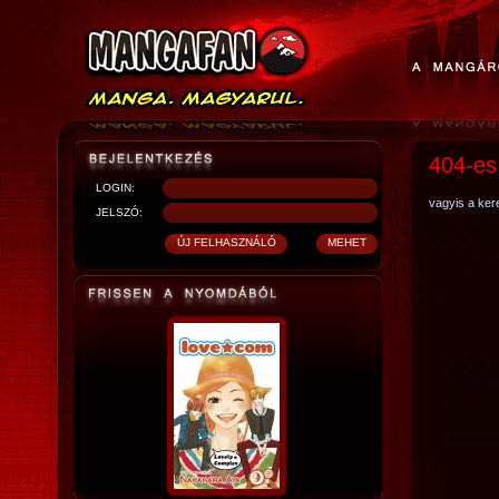
404-es
LOGIN:
vagyis a kere
JELSZÓ: