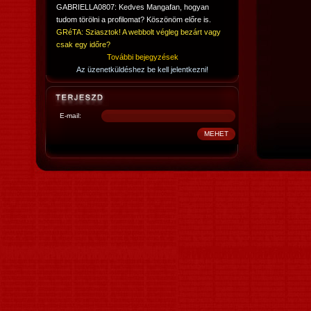
GABRIELLA0807: Kedves Mangafan, hogyan
tudom törölni a profilomat? Köszönöm előre is.
GRéTA: Sziasztok! A webbolt végleg bezárt vagy
csak egy időre?
További bejegyzések
Az üzenetküldéshez be kell jelentkezni!
E-mail: