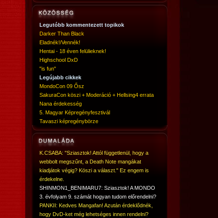
Legutóbb kommentezett topikok
Darker Than Black
Eladnék!/Vennék!
Hentai - 18 éven felülieknek!
Highschool DxD
"is fun"
Legújabb cikkek
MondoCon 09 Ősz
SakuraCon köszi + Moderáció + Hellsing4 errata
Nana érdekesség
5. Magyar Képregényfesztivál
Tavaszi képregénybörze
K.CSABA: "Sziasztok! Attól függetlenül, hogy a
webbolt megszűnt, a Death Note mangákat
kiadjátok végig? Köszi a választ." Ez engem is
érdekelne.
SHINMON1_BENIMARU7: Sziasztok! A MONDO
3. évfolyam 9. számát hogyan tudom előrendelni?
PANKII: Kedves Mangafan! Azután érdeklődnék,
hogy DvD-ket még lehetséges innen rendelni?