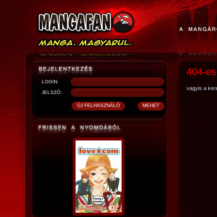
404-es
LOGIN:
vagyis a kere
JELSZÓ: