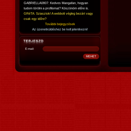
GABRIELLA0807: Kedves Mangafan, hogyan
tudom törölni a profilomat? Köszönöm előre is.
GRéTA: Sziasztok! A webbolt végleg bezárt vagy
csak egy időre?
További bejegyzések
Az üzenetküldéshez be kell jelentkezni!
E-mail: