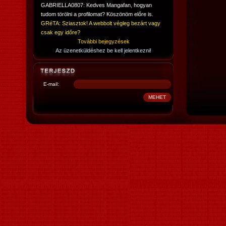
GABRIELLA0807: Kedves Mangafan, hogyan
tudom törölni a profilomat? Köszönöm előre is.
GRéTA: Sziasztok! A webbolt végleg bezárt vagy
csak egy időre?
További bejegyzések
Az üzenetküldéshez be kell jelentkezni!
E-mail: