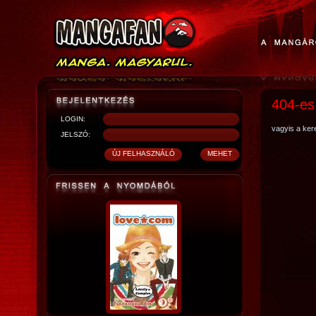
404-es
LOGIN:
vagyis a kere
JELSZÓ: