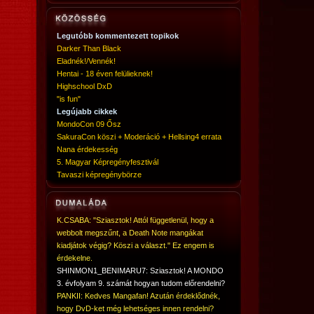
Legutóbb kommentezett topikok
Darker Than Black
Eladnék!/Vennék!
Hentai - 18 éven felülieknek!
Highschool DxD
"is fun"
Legújabb cikkek
MondoCon 09 Ősz
SakuraCon köszi + Moderáció + Hellsing4 errata
Nana érdekesség
5. Magyar Képregényfesztivál
Tavaszi képregénybörze
K.CSABA: "Sziasztok! Attól függetlenül, hogy a
webbolt megszűnt, a Death Note mangákat
kiadjátok végig? Köszi a választ." Ez engem is
érdekelne.
SHINMON1_BENIMARU7: Sziasztok! A MONDO
3. évfolyam 9. számát hogyan tudom előrendelni?
PANKII: Kedves Mangafan! Azután érdeklődnék,
hogy DvD-ket még lehetséges innen rendelni?