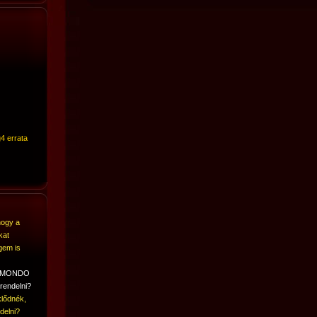
4 errata
hogy a
kat
gem is
A MONDO
rendelni?
lődnék,
delni?