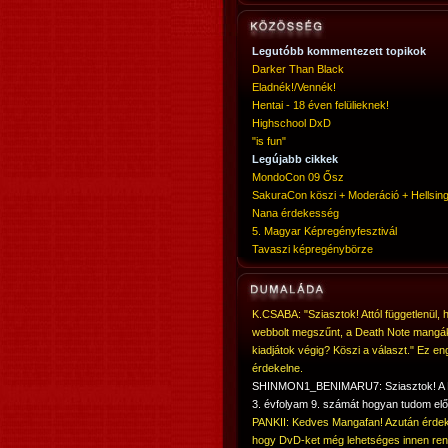
Legutóbb kommentezett topikok
Darker Than Black
Eladnék!/Vennék!
Hentai - 18 éven felülieknek!
Highschool DxD
"is fun"
Legújabb cikkek
MondoCon 09 Ősz
SakuraCon köszi + Moderáció + Hellsing
Nana érdekesség
5. Magyar Képregényfesztivál
Tavaszi képregénybörze
K.CSABA: "Sziasztok! Attól függetlenül, 
webbolt megszűnt, a Death Note mangá
kiadjátok végig? Köszi a választ." Ez en
érdekelne.
SHINMON1_BENIMARU7: Sziasztok! 
3. évfolyam 9. számát hogyan tudom elő
PANKII: Kedves Mangafan! Azután érdek
hogy DvD-ket még lehetséges innen ren