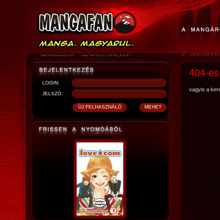
404-es
LOGIN:
vagyis a kere
JELSZÓ: