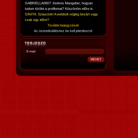
GABRIELLA0807: Kedves Mangafan, hogyan
tudom törölni a profilomat? Köszönöm előre is.
GRéTA: Sziasztok! A webbolt végleg bezárt vagy
csak egy időre?
További bejegyzések
Az üzenetküldéshez be kell jelentkezni!
E-mail: