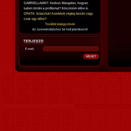
GABRIELLA0807: Kedves Mangafan, hogyan
tudom törölni a profilomat? Köszönöm előre is.
GRéTA: Sziasztok! A webbolt végleg bezárt vagy
csak egy időre?
További bejegyzések
Az üzenetküldéshez be kell jelentkezni!
E-mail: