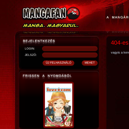
404-es
LOGIN:
vagyis a kere
JELSZÓ: