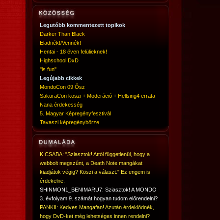
Legutóbb kommentezett topikok
Darker Than Black
Eladnék!/Vennék!
Hentai - 18 éven felülieknek!
Highschool DxD
"is fun"
Legújabb cikkek
MondoCon 09 Ősz
SakuraCon köszi + Moderáció + Hellsing4 errata
Nana érdekesség
5. Magyar Képregényfesztivál
Tavaszi képregénybörze
K.CSABA: "Sziasztok! Attól függetlenül, hogy a
webbolt megszűnt, a Death Note mangákat
kiadjátok végig? Köszi a választ." Ez engem is
érdekelne.
SHINMON1_BENIMARU7: Sziasztok! A MONDO
3. évfolyam 9. számát hogyan tudom előrendelni?
PANKII: Kedves Mangafan! Azután érdeklődnék,
hogy DvD-ket még lehetséges innen rendelni?