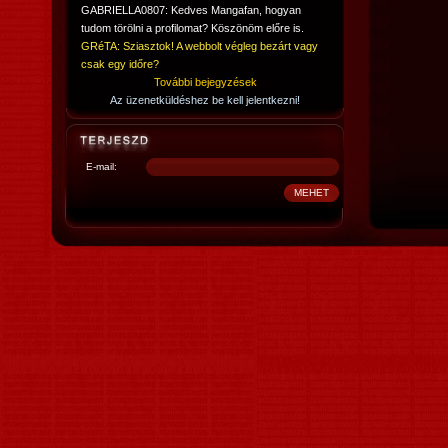
GABRIELLA0807: Kedves Mangafan, hogyan
tudom törölni a profilomat? Köszönöm előre is.
GRéTA: Sziasztok! A webbolt végleg bezárt vagy
csak egy időre?
További bejegyzések
Az üzenetküldéshez be kell jelentkezni!
E-mail: