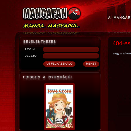
404-es
LOGIN:
vagyis a kere
JELSZÓ: