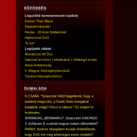
Legutóbb kommentezett topikok
Darker Than Black
Eladnék!/Vennék!
Hentai - 18 éven felülieknek!
Highschool DxD
"is fun"
Legújabb cikkek
MondoCon 09 Ősz
SakuraCon köszi + Moderáció + Hellsing4 errata
Nana érdekesség
5. Magyar Képregényfesztivál
Tavaszi képregénybörze
K.CSABA: "Sziasztok! Attól függetlenül, hogy a
webbolt megszűnt, a Death Note mangákat
kiadjátok végig? Köszi a választ." Ez engem is
érdekelne.
SHINMON1_BENIMARU7: Sziasztok! A MONDO
3. évfolyam 9. számát hogyan tudom előrendelni?
PANKII: Kedves Mangafan! Azután érdeklődnék,
hogy DvD-ket még lehetséges innen rendelni?