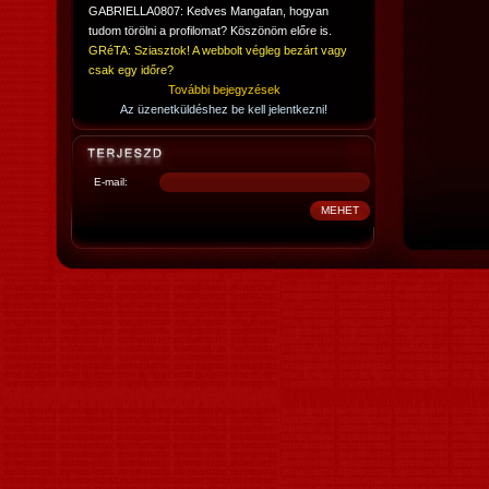
GABRIELLA0807: Kedves Mangafan, hogyan
tudom törölni a profilomat? Köszönöm előre is.
GRéTA: Sziasztok! A webbolt végleg bezárt vagy
csak egy időre?
További bejegyzések
Az üzenetküldéshez be kell jelentkezni!
E-mail: