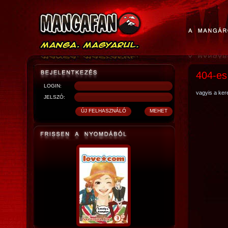
404-es
LOGIN:
vagyis a kere
JELSZÓ: