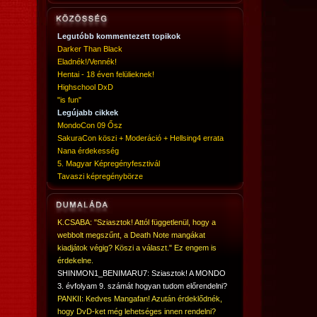
Legutóbb kommentezett topikok
Darker Than Black
Eladnék!/Vennék!
Hentai - 18 éven felülieknek!
Highschool DxD
"is fun"
Legújabb cikkek
MondoCon 09 Ősz
SakuraCon köszi + Moderáció + Hellsing4 errata
Nana érdekesség
5. Magyar Képregényfesztivál
Tavaszi képregénybörze
K.CSABA: "Sziasztok! Attól függetlenül, hogy a
webbolt megszűnt, a Death Note mangákat
kiadjátok végig? Köszi a választ." Ez engem is
érdekelne.
SHINMON1_BENIMARU7: Sziasztok! A MONDO
3. évfolyam 9. számát hogyan tudom előrendelni?
PANKII: Kedves Mangafan! Azután érdeklődnék,
hogy DvD-ket még lehetséges innen rendelni?