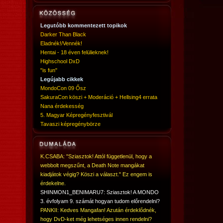
Legutóbb kommentezett topikok
Darker Than Black
Eladnék!/Vennék!
Hentai - 18 éven felülieknek!
Highschool DxD
"is fun"
Legújabb cikkek
MondoCon 09 Ősz
SakuraCon köszi + Moderáció + Hellsing4 errata
Nana érdekesség
5. Magyar Képregényfesztivál
Tavaszi képregénybörze
K.CSABA: "Sziasztok! Attól függetlenül, hogy a
webbolt megszűnt, a Death Note mangákat
kiadjátok végig? Köszi a választ." Ez engem is
érdekelne.
SHINMON1_BENIMARU7: Sziasztok! A MONDO
3. évfolyam 9. számát hogyan tudom előrendelni?
PANKII: Kedves Mangafan! Azután érdeklődnék,
hogy DvD-ket még lehetséges innen rendelni?