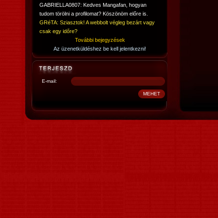
GABRIELLA0807: Kedves Mangafan, hogyan
tudom törölni a profilomat? Köszönöm előre is.
GRéTA: Sziasztok! A webbolt végleg bezárt vagy
csak egy időre?
További bejegyzések
Az üzenetküldéshez be kell jelentkezni!
E-mail: