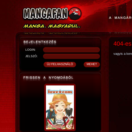
404-es
LOGIN:
vagyis a kere
JELSZÓ: