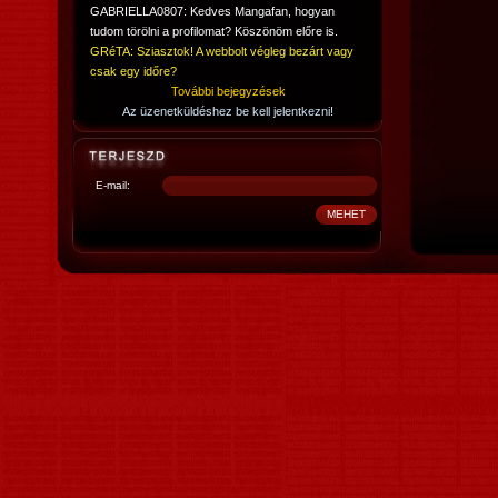
GABRIELLA0807: Kedves Mangafan, hogyan
tudom törölni a profilomat? Köszönöm előre is.
GRéTA: Sziasztok! A webbolt végleg bezárt vagy
csak egy időre?
További bejegyzések
Az üzenetküldéshez be kell jelentkezni!
E-mail: