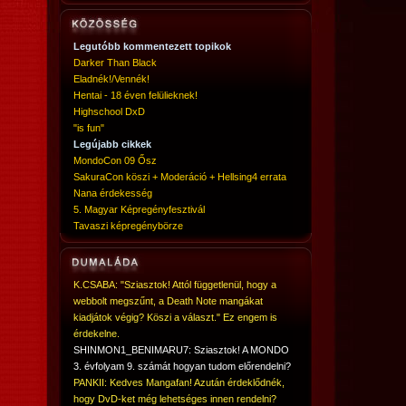
Legutóbb kommentezett topikok
Darker Than Black
Eladnék!/Vennék!
Hentai - 18 éven felülieknek!
Highschool DxD
"is fun"
Legújabb cikkek
MondoCon 09 Ősz
SakuraCon köszi + Moderáció + Hellsing4 errata
Nana érdekesség
5. Magyar Képregényfesztivál
Tavaszi képregénybörze
K.CSABA: "Sziasztok! Attól függetlenül, hogy a
webbolt megszűnt, a Death Note mangákat
kiadjátok végig? Köszi a választ." Ez engem is
érdekelne.
SHINMON1_BENIMARU7: Sziasztok! A MONDO
3. évfolyam 9. számát hogyan tudom előrendelni?
PANKII: Kedves Mangafan! Azután érdeklődnék,
hogy DvD-ket még lehetséges innen rendelni?