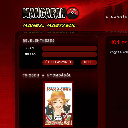
404-es
LOGIN:
vagyis a kere
JELSZÓ: