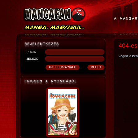
404-es
LOGIN:
vagyis a kere
JELSZÓ: