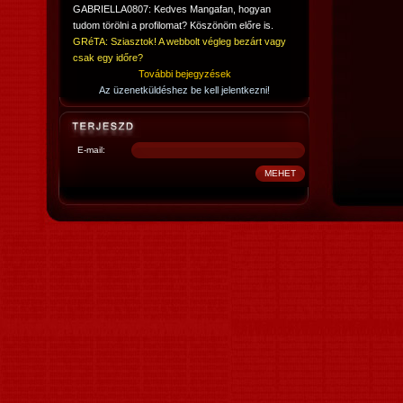
GABRIELLA0807: Kedves Mangafan, hogyan
tudom törölni a profilomat? Köszönöm előre is.
GRéTA: Sziasztok! A webbolt végleg bezárt vagy
csak egy időre?
További bejegyzések
Az üzenetküldéshez be kell jelentkezni!
E-mail: