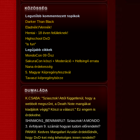
Legutóbb kommentezett topikok
Darker Than Black
Eladnék!/Vennék!
Hentai - 18 éven felülieknek!
Highschool DxD
"is fun"
Legújabb cikkek
MondoCon 09 Ősz
SakuraCon köszi + Moderáció + Hellsing4 errata
Nana érdekesség
5. Magyar Képregényfesztivál
Tavaszi képregénybörze
K.CSABA: "Sziasztok! Attól függetlenül, hogy a
webbolt megszűnt, a Death Note mangákat
kiadjátok végig? Köszi a választ." Ez engem is
érdekelne.
SHINMON1_BENIMARU7: Sziasztok! A MONDO
3. évfolyam 9. számát hogyan tudom előrendelni?
PANKII: Kedves Mangafan! Azután érdeklődnék,
hogy DvD-ket még lehetséges innen rendelni?