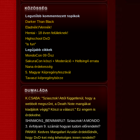
Legutóbb kommentezett topikok
Darker Than Black
Eladnék!/Vennék!
Hentai - 18 éven felülieknek!
Highschool DxD
"is fun"
Legújabb cikkek
MondoCon 09 Ősz
SakuraCon köszi + Moderáció + Hellsing4 errata
Nana érdekesség
5. Magyar Képregényfesztivál
Tavaszi képregénybörze
K.CSABA: "Sziasztok! Attól függetlenül, hogy a
webbolt megszűnt, a Death Note mangákat
kiadjátok végig? Köszi a választ." Ez engem is
érdekelne.
SHINMON1_BENIMARU7: Sziasztok! A MONDO
3. évfolyam 9. számát hogyan tudom előrendelni?
PANKII: Kedves Mangafan! Azután érdeklődnék,
hogy DvD-ket még lehetséges innen rendelni?