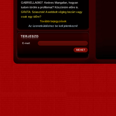
GABRIELLA0807: Kedves Mangafan, hogyan
tudom törölni a profilomat? Köszönöm előre is.
GRéTA: Sziasztok! A webbolt végleg bezárt vagy
csak egy időre?
További bejegyzések
Az üzenetküldéshez be kell jelentkezni!
E-mail: