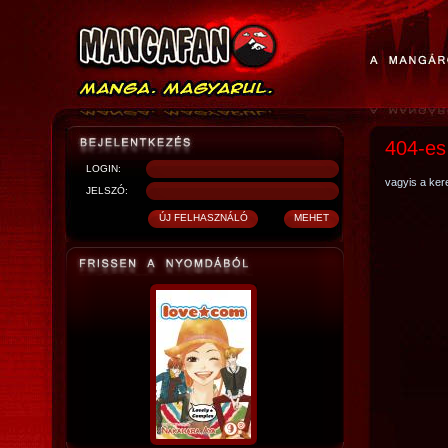
404-es
LOGIN:
vagyis a kere
JELSZÓ: