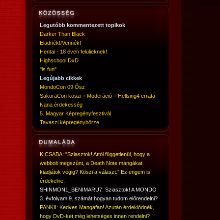
Legutóbb kommentezett topikok
Darker Than Black
Eladnék!/Vennék!
Hentai - 18 éven felülieknek!
Highschool DxD
"is fun"
Legújabb cikkek
MondoCon 09 Ősz
SakuraCon köszi + Moderáció + Hellsing4 errata
Nana érdekesség
5. Magyar Képregényfesztivál
Tavaszi képregénybörze
K.CSABA: "Sziasztok! Attól függetlenül, hogy a
webbolt megszűnt, a Death Note mangákat
kiadjátok végig? Köszi a választ." Ez engem is
érdekelne.
SHINMON1_BENIMARU7: Sziasztok! A MONDO
3. évfolyam 9. számát hogyan tudom előrendelni?
PANKII: Kedves Mangafan! Azután érdeklődnék,
hogy DvD-ket még lehetséges innen rendelni?