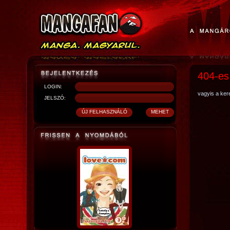
404-es
LOGIN:
vagyis a kere
JELSZÓ: