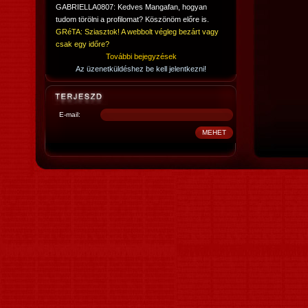
GABRIELLA0807: Kedves Mangafan, hogyan
tudom törölni a profilomat? Köszönöm előre is.
GRéTA: Sziasztok! A webbolt végleg bezárt vagy
csak egy időre?
További bejegyzések
Az üzenetküldéshez be kell jelentkezni!
E-mail: