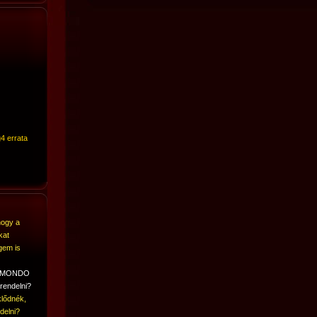
4 errata
hogy a
kat
gem is
A MONDO
rendelni?
lődnék,
delni?