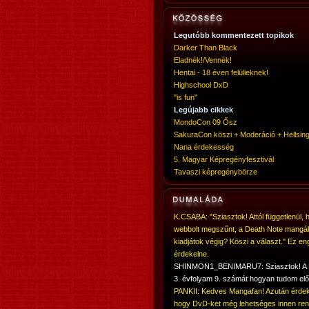
Legutóbb kommentezett topikok
Darker Than Black
Eladnék!/Vennék!
Hentai - 18 éven felülieknek!
Highschool DxD
"is fun"
Legújabb cikkek
MondoCon 09 Ősz
SakuraCon köszi + Moderáció + Hellsing
Nana érdekesség
5. Magyar Képregényfesztivál
Tavaszi képregénybörze
K.CSABA: "Sziasztok! Attól függetlenül, 
webbolt megszűnt, a Death Note mangá
kiadjátok végig? Köszi a választ." Ez en
érdekelne.
SHINMON1_BENIMARU7: Sziasztok! 
3. évfolyam 9. számát hogyan tudom elő
PANKII: Kedves Mangafan! Azután érdek
hogy DvD-ket még lehetséges innen ren