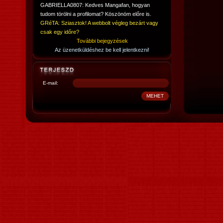
GABRIELLA0807: Kedves Mangafan, hogyan
tudom törölni a profilomat? Köszönöm előre is.
GRéTA: Sziasztok! A webbolt végleg bezárt vagy
csak egy időre?
További bejegyzések
Az üzenetküldéshez be kell jelentkezni!
E-mail: