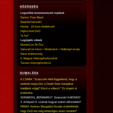
Legutóbb kommentezett topikok
Darker Than Black
Eladnék!/Vennék!
Hentai - 18 éven felülieknek!
Highschool DxD
"is fun"
Legújabb cikkek
MondoCon 09 Ősz
SakuraCon köszi + Moderáció + Hellsing4 errata
Nana érdekesség
5. Magyar Képregényfesztivál
Tavaszi képregénybörze
K.CSABA: "Sziasztok! Attól függetlenül, hogy a
webbolt megszűnt, a Death Note mangákat
kiadjátok végig? Köszi a választ." Ez engem is
érdekelne.
SHINMON1_BENIMARU7: Sziasztok! A MONDO
3. évfolyam 9. számát hogyan tudom előrendelni?
PANKII: Kedves Mangafan! Azután érdeklődnék,
hogy DvD-ket még lehetséges innen rendelni?