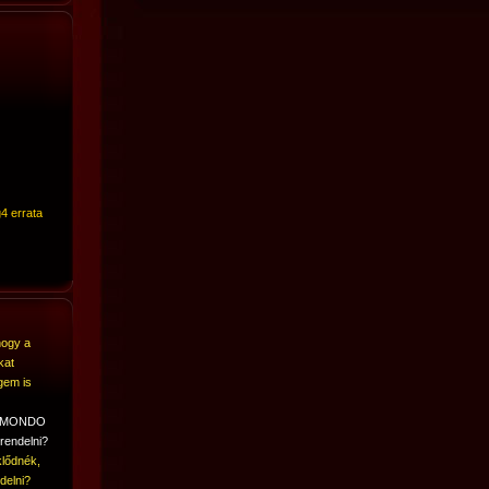
4 errata
hogy a
kat
gem is
A MONDO
rendelni?
lődnék,
delni?