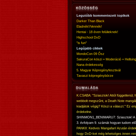
Legutóbb kommentezett topikok
Darker Than Black
Eladnék!/Vennék!
Hentai - 18 éven felülieknek!
Highschool DxD
"is fun"
Legújabb cikkek
MondoCon 09 Ősz
SakuraCon köszi + Moderáció + Hellsing
Nana érdekesség
5. Magyar Képregényfesztivál
Tavaszi képregénybörze
K.CSABA: "Sziasztok! Attól függetlenül, 
webbolt megszűnt, a Death Note mangá
kiadjátok végig? Köszi a választ." Ez en
érdekelne.
SHINMON1_BENIMARU7: Sziasztok! 
3. évfolyam 9. számát hogyan tudom elő
PANKII: Kedves Mangafan! Azután érdek
hogy DvD-ket még lehetséges innen ren