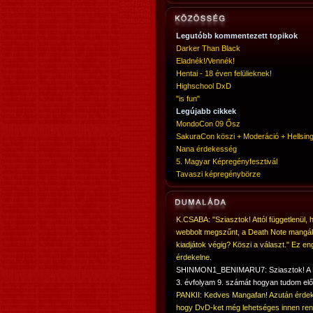
Legutóbb kommentezett topikok
Darker Than Black
Eladnék!/Vennék!
Hentai - 18 éven felülieknek!
Highschool DxD
"is fun"
Legújabb cikkek
MondoCon 09 Ősz
SakuraCon köszi + Moderáció + Hellsing
Nana érdekesség
5. Magyar Képregényfesztivál
Tavaszi képregénybörze
K.CSABA: "Sziasztok! Attól függetlenül, 
webbolt megszűnt, a Death Note mangá
kiadjátok végig? Köszi a választ." Ez en
érdekelne.
SHINMON1_BENIMARU7: Sziasztok! 
3. évfolyam 9. számát hogyan tudom elő
PANKII: Kedves Mangafan! Azután érdek
hogy DvD-ket még lehetséges innen ren