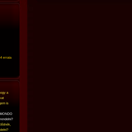
4 errata
hogy a
kat
gem is
A MONDO
rendelni?
lődnék,
delni?