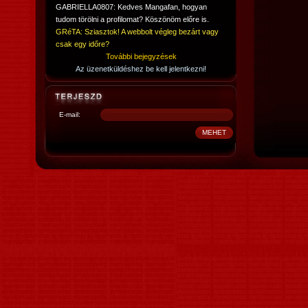
GABRIELLA0807: Kedves Mangafan, hogyan
tudom törölni a profilomat? Köszönöm előre is.
GRéTA: Sziasztok! A webbolt végleg bezárt vagy
csak egy időre?
További bejegyzések
Az üzenetküldéshez be kell jelentkezni!
E-mail: