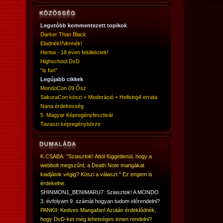
Legutóbb kommentezett topikok
Darker Than Black
Eladnék!/Vennék!
Hentai - 18 éven felülieknek!
Highschool DxD
"is fun"
Legújabb cikkek
MondoCon 09 Ősz
SakuraCon köszi + Moderáció + Hellsing4 errata
Nana érdekesség
5. Magyar Képregényfesztivál
Tavaszi képregénybörze
K.CSABA: "Sziasztok! Attól függetlenül, hogy a
webbolt megszűnt, a Death Note mangákat
kiadjátok végig? Köszi a választ." Ez engem is
érdekelne.
SHINMON1_BENIMARU7: Sziasztok! A MONDO
3. évfolyam 9. számát hogyan tudom előrendelni?
PANKII: Kedves Mangafan! Azután érdeklődnék,
hogy DvD-ket még lehetséges innen rendelni?