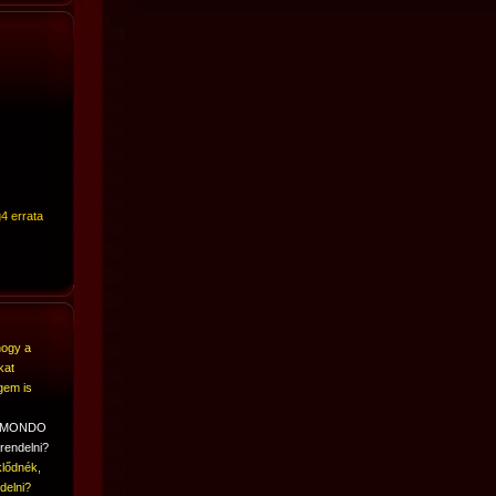
4 errata
hogy a
kat
gem is
A MONDO
rendelni?
lődnék,
delni?