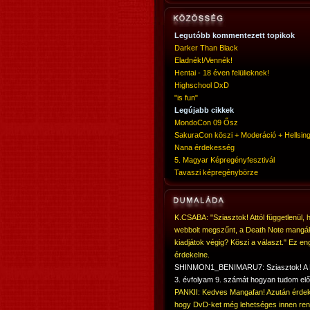
Legutóbb kommentezett topikok
Darker Than Black
Eladnék!/Vennék!
Hentai - 18 éven felülieknek!
Highschool DxD
"is fun"
Legújabb cikkek
MondoCon 09 Ősz
SakuraCon köszi + Moderáció + Hellsing
Nana érdekesség
5. Magyar Képregényfesztivál
Tavaszi képregénybörze
K.CSABA: "Sziasztok! Attól függetlenül, 
webbolt megszűnt, a Death Note mangá
kiadjátok végig? Köszi a választ." Ez en
érdekelne.
SHINMON1_BENIMARU7: Sziasztok! 
3. évfolyam 9. számát hogyan tudom elő
PANKII: Kedves Mangafan! Azután érdek
hogy DvD-ket még lehetséges innen ren