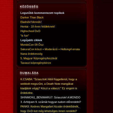
Legutóbb kommentezett topikok
Darker Than Black
Eladnék!/Vennék!
Hentai - 18 éven felülieknek!
Highschool DxD
"is fun"
Legújabb cikkek
MondoCon 09 Ősz
SakuraCon köszi + Moderáció + Hellsing4 errata
Nana érdekesség
5. Magyar Képregényfesztivál
Tavaszi képregénybörze
K.CSABA: "Sziasztok! Attól függetlenül, hogy a
webbolt megszűnt, a Death Note mangákat
kiadjátok végig? Köszi a választ." Ez engem is
érdekelne.
SHINMON1_BENIMARU7: Sziasztok! A MONDO
3. évfolyam 9. számát hogyan tudom előrendelni?
PANKII: Kedves Mangafan! Azután érdeklődnék,
hogy DvD-ket még lehetséges innen rendelni?