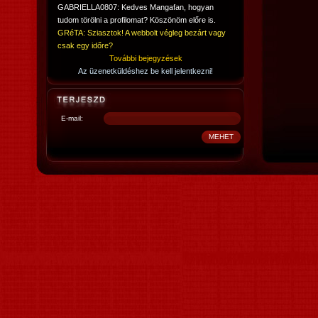
GABRIELLA0807: Kedves Mangafan, hogyan
tudom törölni a profilomat? Köszönöm előre is.
GRéTA: Sziasztok! A webbolt végleg bezárt vagy
csak egy időre?
További bejegyzések
Az üzenetküldéshez be kell jelentkezni!
E-mail: