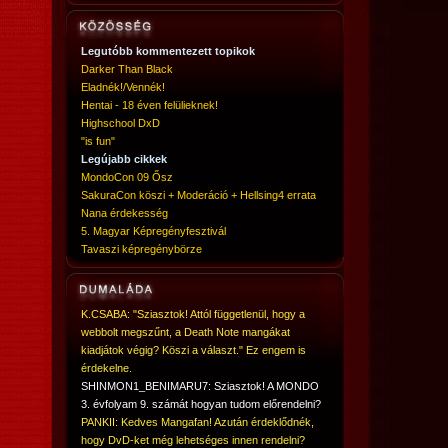
Legutóbb kommentezett topikok
Darker Than Black
Eladnék!/Vennék!
Hentai - 18 éven felülieknek!
Highschool DxD
"is fun"
Legújabb cikkek
MondoCon 09 Ősz
SakuraCon köszi + Moderáció + Hellsing4 errata
Nana érdekesség
5. Magyar Képregényfesztivál
Tavaszi képregénybörze
K.CSABA: "Sziasztok! Attól függetlenül, hogy a
webbolt megszűnt, a Death Note mangákat
kiadjátok végig? Köszi a választ." Ez engem is
érdekelne.
SHINMON1_BENIMARU7: Sziasztok! A MONDO
3. évfolyam 9. számát hogyan tudom előrendelni?
PANKII: Kedves Mangafan! Azután érdeklődnék,
hogy DvD-ket még lehetséges innen rendelni?