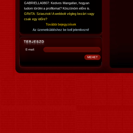
GABRIELLA0807: Kedves Mangafan, hogyan
tudom törölni a profilomat? Köszönöm előre is.
GRéTA: Sziasztok! A webbolt végleg bezárt vagy
csak egy időre?
További bejegyzések
Az üzenetküldéshez be kell jelentkezni!
E-mail: