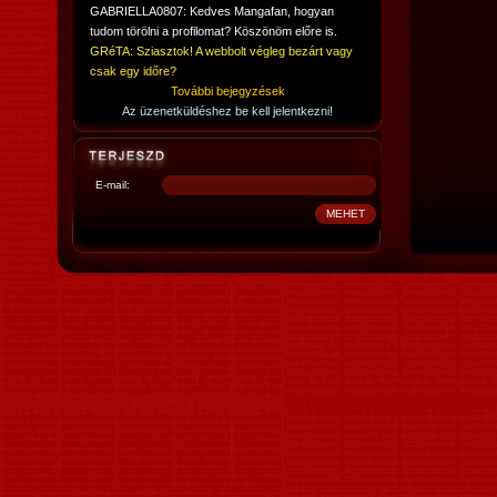
GABRIELLA0807: Kedves Mangafan, hogyan
tudom törölni a profilomat? Köszönöm előre is.
GRéTA: Sziasztok! A webbolt végleg bezárt vagy
csak egy időre?
További bejegyzések
Az üzenetküldéshez be kell jelentkezni!
E-mail: