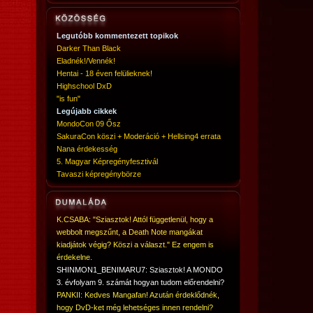
Legutóbb kommentezett topikok
Darker Than Black
Eladnék!/Vennék!
Hentai - 18 éven felülieknek!
Highschool DxD
"is fun"
Legújabb cikkek
MondoCon 09 Ősz
SakuraCon köszi + Moderáció + Hellsing4 errata
Nana érdekesség
5. Magyar Képregényfesztivál
Tavaszi képregénybörze
K.CSABA: "Sziasztok! Attól függetlenül, hogy a
webbolt megszűnt, a Death Note mangákat
kiadjátok végig? Köszi a választ." Ez engem is
érdekelne.
SHINMON1_BENIMARU7: Sziasztok! A MONDO
3. évfolyam 9. számát hogyan tudom előrendelni?
PANKII: Kedves Mangafan! Azután érdeklődnék,
hogy DvD-ket még lehetséges innen rendelni?