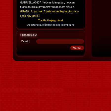
GABRIELLA0807: Kedves Mangafan, hogyan
tudom törölni a profilomat? Köszönöm előre is.
GRéTA: Sziasztok! A webbolt végleg bezárt vagy
csak egy időre?
További bejegyzések
Az üzenetküldéshez be kell jelentkezni!
E-mail: