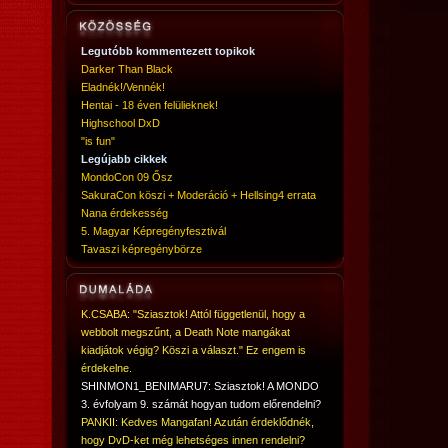
Legutóbb kommentezett topikok
Darker Than Black
Eladnék!/Vennék!
Hentai - 18 éven felülieknek!
Highschool DxD
"is fun"
Legújabb cikkek
MondoCon 09 Ősz
SakuraCon köszi + Moderáció + Hellsing4 errata
Nana érdekesség
5. Magyar Képregényfesztivál
Tavaszi képregénybörze
K.CSABA: "Sziasztok! Attól függetlenül, hogy a
webbolt megszűnt, a Death Note mangákat
kiadjátok végig? Köszi a választ." Ez engem is
érdekelne.
SHINMON1_BENIMARU7: Sziasztok! A MONDO
3. évfolyam 9. számát hogyan tudom előrendelni?
PANKII: Kedves Mangafan! Azután érdeklődnék,
hogy DvD-ket még lehetséges innen rendelni?