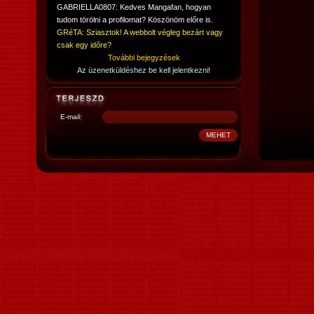
GABRIELLA0807: Kedves Mangafan, hogyan
tudom törölni a profilomat? Köszönöm előre is.
GRéTA: Sziasztok! A webbolt végleg bezárt vagy
csak egy időre?
További bejegyzések
Az üzenetküldéshez be kell jelentkezni!
E-mail: