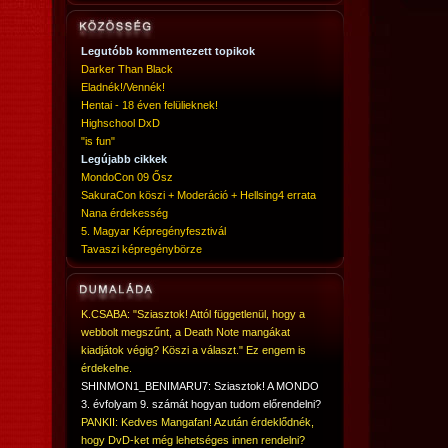
Legutóbb kommentezett topikok
Darker Than Black
Eladnék!/Vennék!
Hentai - 18 éven felülieknek!
Highschool DxD
"is fun"
Legújabb cikkek
MondoCon 09 Ősz
SakuraCon köszi + Moderáció + Hellsing4 errata
Nana érdekesség
5. Magyar Képregényfesztivál
Tavaszi képregénybörze
K.CSABA: "Sziasztok! Attól függetlenül, hogy a
webbolt megszűnt, a Death Note mangákat
kiadjátok végig? Köszi a választ." Ez engem is
érdekelne.
SHINMON1_BENIMARU7: Sziasztok! A MONDO
3. évfolyam 9. számát hogyan tudom előrendelni?
PANKII: Kedves Mangafan! Azután érdeklődnék,
hogy DvD-ket még lehetséges innen rendelni?