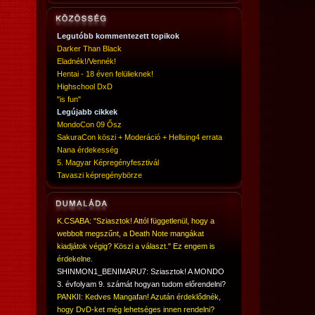
Legutóbb kommentezett topikok
Darker Than Black
Eladnék!/Vennék!
Hentai - 18 éven felülieknek!
Highschool DxD
"is fun"
Legújabb cikkek
MondoCon 09 Ősz
SakuraCon köszi + Moderáció + Hellsing4 errata
Nana érdekesség
5. Magyar Képregényfesztivál
Tavaszi képregénybörze
K.CSABA: "Sziasztok! Attól függetlenül, hogy a
webbolt megszűnt, a Death Note mangákat
kiadjátok végig? Köszi a választ." Ez engem is
érdekelne.
SHINMON1_BENIMARU7: Sziasztok! A MONDO
3. évfolyam 9. számát hogyan tudom előrendelni?
PANKII: Kedves Mangafan! Azután érdeklődnék,
hogy DvD-ket még lehetséges innen rendelni?