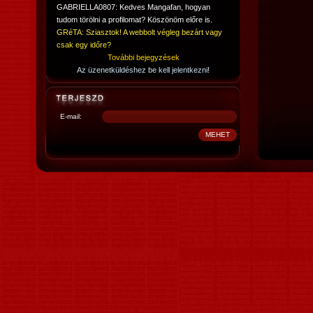
GABRIELLA0807: Kedves Mangafan, hogyan
tudom törölni a profilomat? Köszönöm előre is.
GRéTA: Sziasztok! A webbolt végleg bezárt vagy
csak egy időre?
További bejegyzések
Az üzenetküldéshez be kell jelentkezni!
E-mail: