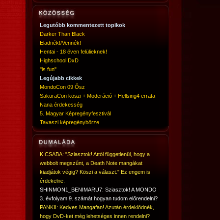
Legutóbb kommentezett topikok
Darker Than Black
Eladnék!/Vennék!
Hentai - 18 éven felülieknek!
Highschool DxD
"is fun"
Legújabb cikkek
MondoCon 09 Ősz
SakuraCon köszi + Moderáció + Hellsing4 errata
Nana érdekesség
5. Magyar Képregényfesztivál
Tavaszi képregénybörze
K.CSABA: "Sziasztok! Attól függetlenül, hogy a
webbolt megszűnt, a Death Note mangákat
kiadjátok végig? Köszi a választ." Ez engem is
érdekelne.
SHINMON1_BENIMARU7: Sziasztok! A MONDO
3. évfolyam 9. számát hogyan tudom előrendelni?
PANKII: Kedves Mangafan! Azután érdeklődnék,
hogy DvD-ket még lehetséges innen rendelni?