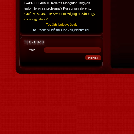
GABRIELLA0807: Kedves Mangafan, hogyan
tudom törölni a profilomat? Köszönöm előre is.
GRéTA: Sziasztok! A webbolt végleg bezárt vagy
csak egy időre?
További bejegyzések
Az üzenetküldéshez be kell jelentkezni!
E-mail: