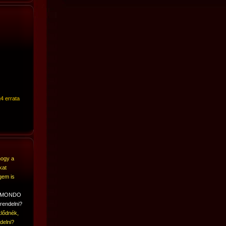
4 errata
hogy a
kat
gem is
A MONDO
rendelni?
lődnék,
delni?