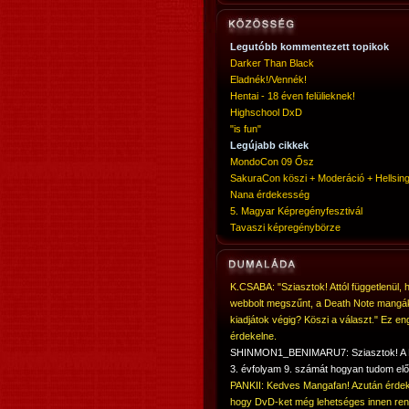
Legutóbb kommentezett topikok
Darker Than Black
Eladnék!/Vennék!
Hentai - 18 éven felülieknek!
Highschool DxD
"is fun"
Legújabb cikkek
MondoCon 09 Ősz
SakuraCon köszi + Moderáció + Hellsing
Nana érdekesség
5. Magyar Képregényfesztivál
Tavaszi képregénybörze
K.CSABA: "Sziasztok! Attól függetlenül, 
webbolt megszűnt, a Death Note mangá
kiadjátok végig? Köszi a választ." Ez en
érdekelne.
SHINMON1_BENIMARU7: Sziasztok! 
3. évfolyam 9. számát hogyan tudom elő
PANKII: Kedves Mangafan! Azután érdek
hogy DvD-ket még lehetséges innen ren