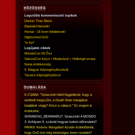
Legutóbb kommentezett topikok
Darker Than Black
Eladnék!/Vennék!
Hentai - 18 éven felülieknek!
Highschool DxD
"is fun"
Legújabb cikkek
MondoCon 09 Ősz
SakuraCon köszi + Moderáció + Hellsing4 errata
Nana érdekesség
5. Magyar Képregényfesztivál
Tavaszi képregénybörze
K.CSABA: "Sziasztok! Attól függetlenül, hogy a
webbolt megszűnt, a Death Note mangákat
kiadjátok végig? Köszi a választ." Ez engem is
érdekelne.
SHINMON1_BENIMARU7: Sziasztok! A MONDO
3. évfolyam 9. számát hogyan tudom előrendelni?
PANKII: Kedves Mangafan! Azután érdeklődnék,
hogy DvD-ket még lehetséges innen rendelni?