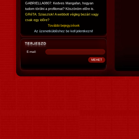
GABRIELLA0807: Kedves Mangafan, hogyan
tudom törölni a profilomat? Köszönöm előre is.
GRéTA: Sziasztok! A webbolt végleg bezárt vagy
csak egy időre?
További bejegyzések
Az üzenetküldéshez be kell jelentkezni!
E-mail: