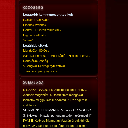
Legutóbb kommentezett topikok
Darker Than Black
Eladnék!/Vennék!
Hentai - 18 éven felülieknek!
Highschool DxD
"is fun"
Legújabb cikkek
MondoCon 09 Ősz
SakuraCon köszi + Moderáció + Hellsing4 errata
Nana érdekesség
5. Magyar Képregényfesztivál
Tavaszi képregénybörze
K.CSABA: "Sziasztok! Attól függetlenül, hogy a
webbolt megszűnt, a Death Note mangákat
kiadjátok végig? Köszi a választ." Ez engem is
érdekelne.
SHINMON1_BENIMARU7: Sziasztok! A MONDO
3. évfolyam 9. számát hogyan tudom előrendelni?
PANKII: Kedves Mangafan! Azután érdeklődnék,
hogy DvD-ket még lehetséges innen rendelni?