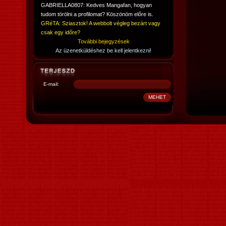
GABRIELLA0807: Kedves Mangafan, hogyan
tudom törölni a profilomat? Köszönöm előre is.
GRéTA: Sziasztok! A webbolt végleg bezárt vagy
csak egy időre?
További bejegyzések
Az üzenetküldéshez be kell jelentkezni!
E-mail: